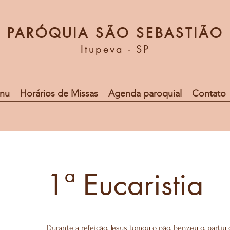
PARÓQUIA SÃO SEBASTIÃO
Itupeva - SP
nu
Horários de Missas
Agenda paroquial
Contato
1ª Eucaristia
Durante a refeição, Jesus tomou o pão, benzeu o, partiu 